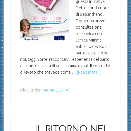
questa iniziativa:
Detto con il cuore
di Bepanthenol.
Dopo una breve
consultazione
telefonica con
l'amica Mimma,
abbiamo deciso di
partecipare anche
noi. Oggi vorrei raccontarvi l'esperienza del parto
dal punto di vista di una mamma expat. Il contratto
di lavoro che prevede come …
[Read more...]
Filed Under:
MAMME EXPAT
IL RITORNO NEL