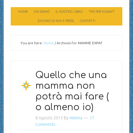
HOME
CHI SIAMO
IL NOSTRO LIBRO
TIPS PER KUWAIT
DICONO DI NOI E PRESS
CONTATTI
You are here:
Home
/
Archives for MAMME EXPAT
Quello che una
mamma non
potrà mai fare (
o almeno io)
8 Agosto 2013
By
mimma
17
Comments