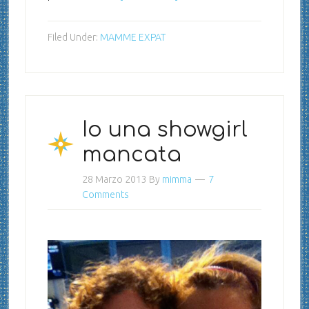
Filed Under:
MAMME EXPAT
Io una showgirl
mancata
28 Marzo 2013
By
mimma
7
Comments