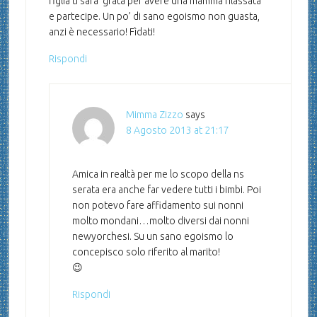
figlia ti sarà’ grata per avere una mamma rilassata
e partecipe. Un po’ di sano egoismo non guasta,
anzi è necessario! Fìdati!
Rispondi
Mimma Zizzo
says
8 Agosto 2013 at 21:17
Amica in realtà per me lo scopo della ns
serata era anche far vedere tutti i bimbi. Poi
non potevo fare affidamento sui nonni
molto mondani…molto diversi dai nonni
newyorchesi. Su un sano egoismo lo
concepisco solo riferito al marito!
😉
Rispondi