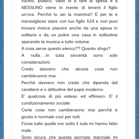
cucino, pulisco, vado io a fare la spesa e a
NESSUNO viene in mente di tenerti il figlio
un’ora. Perché tu sei la mamma!! E per te è
meraviglioso stare con tuo figlio h24 e non puoi
trovare invece piacere anche da una spesa in
solitaria o da un pulire una casa in solitudine
sparando la musica a tutto volume.
A cosa serve questo elenco?? Questo sfogo?
A nulla….in tutta sincerità sono solo
considerazioni.
Credo davvero che alcune cose non
cambieranno mai.
Perché davvero non credo che dipenda dal
carattere e o attitudine del papà moderno.
E’ qualcosa di più esteso ed effimero. E’ il
condizionamento sociale.
Certe cose non cambieranno mai perchè è
giusto e normale così per tutti.
Forse tutte quelle ore sotto il sole mi hanno fatto
male..
Sono sicura che questa giornata stanziale mi