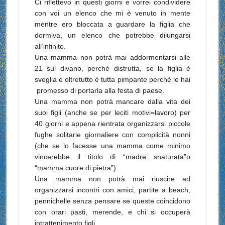
Ci riflettevo in questi giorni e vorrei condividere
con voi un elenco che mi è venuto in mente
mentre ero bloccata a guardare la figlia che
dormiva, un elenco che potrebbe dilungarsi
all’infinito.
Una mamma non potrà mai addormentarsi alle
21 sul divano, perchè distrutta, se la figlia è
sveglia e oltretutto è tutta pimpante perchè le hai
promesso di portarla alla festa di paese.
Una mamma non potrà mancare dalla vita dei
suoi figli (anche se per leciti motivi=lavoro) per
40 giorni e appena rientrata organizzarsi piccole
fughe solitarie giornaliere con complicità nonni
(che se lo facesse una mamma come minimo
vincerebbe il titolo di “madre snaturata”o
“mamma cuore di pietra”).
Una mamma non potrà mai riuscire ad
organizzarsi incontri con amici, partite a beach,
pennichelle senza pensare se queste coincidono
con orari pasti, merende, e chi si occuperà
intrattenimento figli.