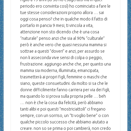
periodo ero convinta così) ho cominciato a fare le
tue stesse considerazioni proprio allora … sai
oggi cosa penso? che in qualche modo il fatto di
portarlo in pancia 9 mesi, ti vincola a vita,
attenzione non sto dicendo che è una cosa
“naturale” penso anzi che sia al 90% “culturale”
però è anche vero che quasi nessuna mamma si
sottrae a questi “doveri” e anzi, per assurdo se
non li asseconda vive sensi di colpa o peggio,
frustrazione. aggiungo anche che, per quanto una
mamma sia moderna, illuminata, emancipata,
trasmetterà ai propri figli, femmine o maschi che
siano, queste consuetudini. da molto si sa che le
donne difficilmente fanno carriera per via dei figli,
ma quando lo si prova sulla propria pelle … beh
… non è che la cosa dia felicità, però abbiamo
tanti alibi e poi questi “mostriciattoli” ci fregano
sempre, con un sorriso, un “ti voglio bene” o con
qualche piccolo successo che abbiamo aiutato a
creare. non so se prima o poi cambierà, non credo