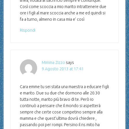
linea, votata al sacrificio sempre è comunque.
Così come scoccia a mio marito intrattenere due
ore i figli al mare scoccia anche a me ed quindi si
fa a turno, almeno in casa mia e’ così
Rispondi
Mimma Zizzo
says
9 Agosto 2013 at 17:41
Cara emme tu sei stata una maestra a educare figli
e marito. Due su due che dormono alle 20.30
tutta notte, marito più bravo di te. Però io
continuò a pensare che il mondo si aspetterà
sempre che certe cose competino sempre alla
mamma e che quest’ultima dovrà chiedere ,
passando poi per rompi. Persino il ns mito ha