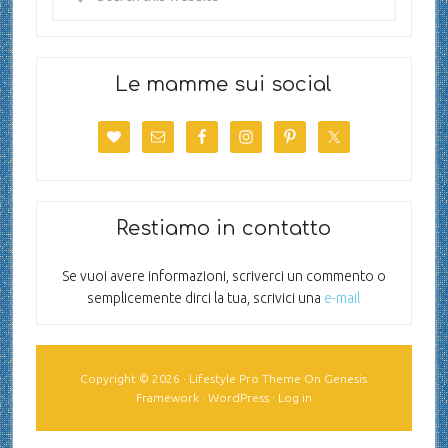
Le mamme sui social
Restiamo in contatto
Se vuoi avere informazioni, scriverci un commento o
semplicemente dirci la tua, scrivici una
e-mail
Copyright © 2026 ·
Lifestyle Pro Theme
On
Genesis
Framework
·
WordPress
·
Log in