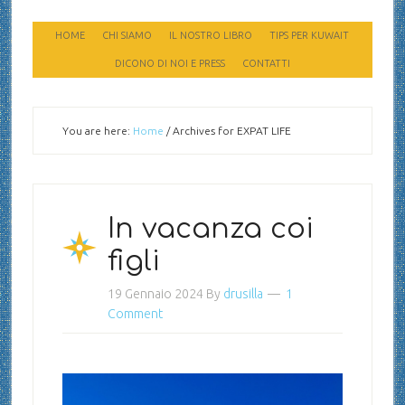
HOME
CHI SIAMO
IL NOSTRO LIBRO
TIPS PER KUWAIT
DICONO DI NOI E PRESS
CONTATTI
You are here:
Home
/
Archives for EXPAT LIFE
In vacanza coi
figli
19 Gennaio 2024
By
drusilla
1
Comment