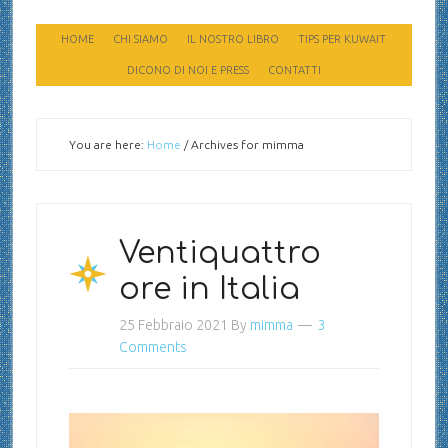
HOME
CHI SIAMO
IL NOSTRO LIBRO
TIPS PER KUWAIT
DICONO DI NOI E PRESS
CONTATTI
You are here:
Home
/
Archives for mimma
Ventiquattro
ore in Italia
25 Febbraio 2021
By
mimma
3
Comments