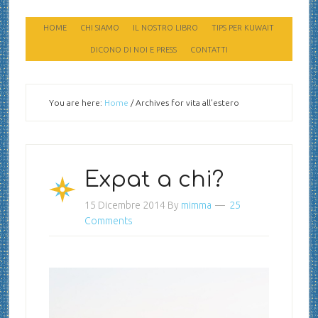
HOME
CHI SIAMO
IL NOSTRO LIBRO
TIPS PER KUWAIT
DICONO DI NOI E PRESS
CONTATTI
You are here:
Home
/
Archives for vita all’estero
Expat a chi?
15 Dicembre 2014
By
mimma
25
Comments