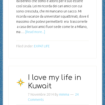
da Berlino che stimo e adoro per il suo essere
così sicula. Lei mi ricorda dei cari amici con cui
sono cresciuta, che mi mancano un sacco. Mi
ricorda vacanze da universitari squattrinati, dove il
massimo che potevi permetterti era trascorrerle
a casa dei tuoi amici fuori sede come te a Milano,
ma …
[Read more...]
Filed Under:
EXPAT LIFE
I love my life in
Kuwait
7 Novembre 2014
By
mimma
24
Comments