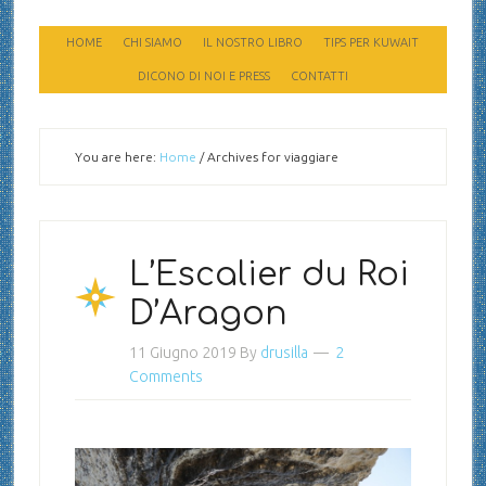
HOME
CHI SIAMO
IL NOSTRO LIBRO
TIPS PER KUWAIT
DICONO DI NOI E PRESS
CONTATTI
You are here:
Home
/
Archives for viaggiare
L’Escalier du Roi
D’Aragon
11 Giugno 2019
By
drusilla
2
Comments