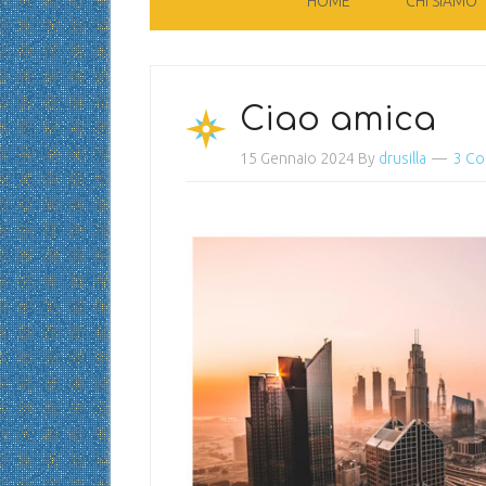
HOME
CHI SIAMO
Ciao amica
15 Gennaio 2024
By
drusilla
3 C