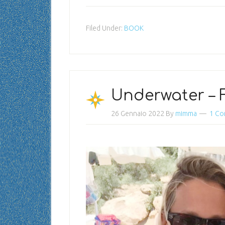
Filed Under:
BOOK
Underwater – F
26 Gennaio 2022
By
mimma
1 C