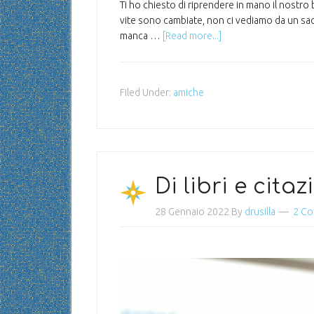
Ti ho chiesto di riprendere in mano il nostro 
vite sono cambiate, non ci vediamo da un sacc
manca …
[Read more...]
Filed Under:
amiche
Di libri e citaz
28 Gennaio 2022
By
drusilla
2 C