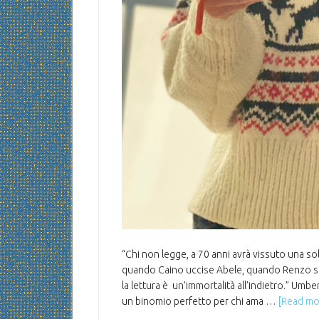
“Chi non legge, a 70 anni avrà vissuto una sola
quando Caino uccise Abele, quando Renzo sp
la lettura è un’immortalità all’indietro.” Um
un binomio perfetto per chi ama …
[Read mor