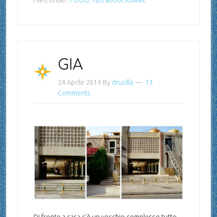
GIA
24 Aprile 2014
By
drusilla
13
Comments
Di fronte a casa c'è un vecchio complesso tutto