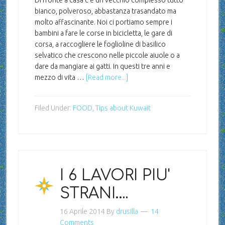
bianco, polveroso, abbastanza trasandato ma
molto affascinante. Noi ci portiamo sempre i
bambini a fare le corse in bicicletta, le gare di
corsa, a raccogliere le foglioline di basilico
selvatico che crescono nelle piccole aiuole o a
dare da mangiare ai gatti. In questi tre anni e
mezzo di vita …
[Read more...]
Filed Under:
FOOD
,
Tips about Kuwait
I 6 LAVORI PIU'
STRANI….
16 Aprile 2014
By
drusilla
14
Comments