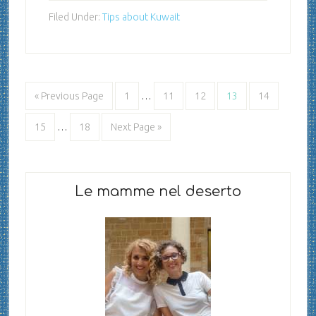
Filed Under:
Tips about Kuwait
« Previous Page
1
…
11
12
13
14
15
…
18
Next Page »
Le mamme nel deserto