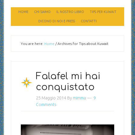
HOME
CHI SIAMO
IL NOSTRO LIBRO
TIPS PER KUWAIT
DICONO DI NOI E PRESS
CONTATTI
You are here:
Home
/
Archives for Tips about Kuwait
Falafel mi hai
conquistato
25 Maggio 2014
By
mimma
9
Comments