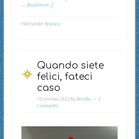
…
[Read more...]
Filed Under:
Brunico
Quando siete
felici, fateci
caso
10 Gennaio 2022
By
drusilla
2
Comments