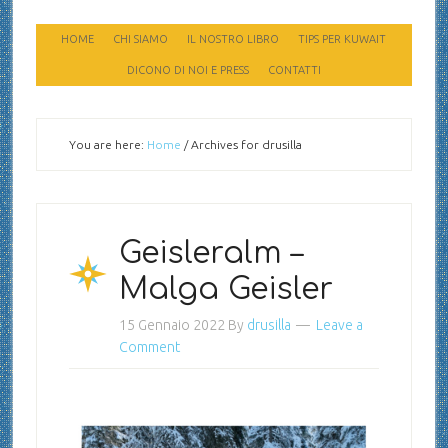
HOME
CHI SIAMO
IL NOSTRO LIBRO
TIPS PER KUWAIT
DICONO DI NOI E PRESS
CONTATTI
You are here:
Home
/
Archives for drusilla
Geisleralm –
Malga Geisler
15 Gennaio 2022
By
drusilla
Leave a
Comment