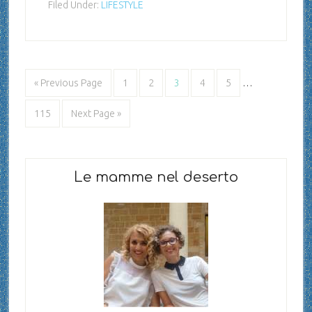
Filed Under:
LIFESTYLE
« Previous Page
1
2
3
4
5
…
115
Next Page »
Le mamme nel deserto