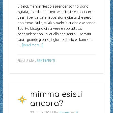
E' tardi, ma non riesco a prender sonno, sono
agitata, ho mille pensieri per la testa e continuo a
girarmi per cercare la posizione giusta che però
non trovo. Nulla, mi alzo, vado in cucina e accendo
il pc. Ho bisogno di scrivere e soprattutto
condividere con voi quello che sento... Domani
sarà il grande giorno, il giorno che io e i bambini
…
[Read more...]
Filed Under:
SENTIMENTI
mimma esisti
ancora?
22 Luglio 2015
By
mimma
6