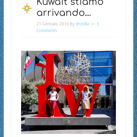
Kuwait stiamo
arrivando…
21 Gennaio 2016
By
drusilla
5
Comments