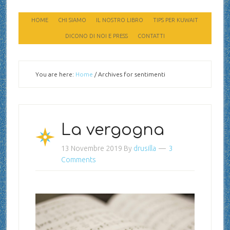
HOME
CHI SIAMO
IL NOSTRO LIBRO
TIPS PER KUWAIT
DICONO DI NOI E PRESS
CONTATTI
You are here:
Home
/
Archives for sentimenti
La vergogna
13 Novembre 2019
By
drusilla
3
Comments