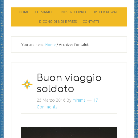
HOME
CHI SIAMO
IL NOSTRO LIBRO
TIPS PER KUWAIT
DICONO DI NOI E PRESS
CONTATTI
You are here:
Home
/
Archives for saluti
Buon viaggio
soldato
25 Marzo 2016
By
mimma
17
Comments