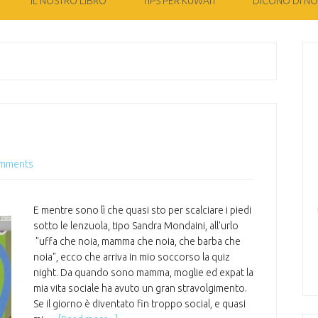
IL NOSTRO LIBRO
TIPS PER KUWAIT
DICONO DI NOI
mments
E mentre sono lì che quasi sto per scalciare i piedi
sotto le lenzuola, tipo Sandra Mondaini, all'urlo
"uffa che noia, mamma che noia, che barba che
noia", ecco che arriva in mio soccorso la quiz
night. Da quando sono mamma, moglie ed expat la
mia vita sociale ha avuto un gran stravolgimento.
Se il giorno è diventato fin troppo social, e quasi