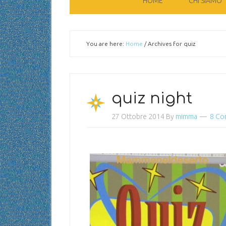
HOME
CHI SIAMO
You are here:
Home
/
Archives for quiz
quiz night
27 Ottobre 2014
By
mimma
8 Co