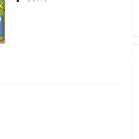
mi …
[Read more...]