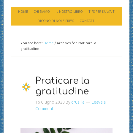
HOME
CHI SIAMO
IL NOSTRO LIBRO
TIPS PER KUWAIT
DICONO DI NOI E PRESS
CONTATTI
You are here:
Home
/
Archives for Praticare la
gratitudine
Praticare la
gratitudine
16 Giugno 2020
By
drusilla
Leave a
Comment