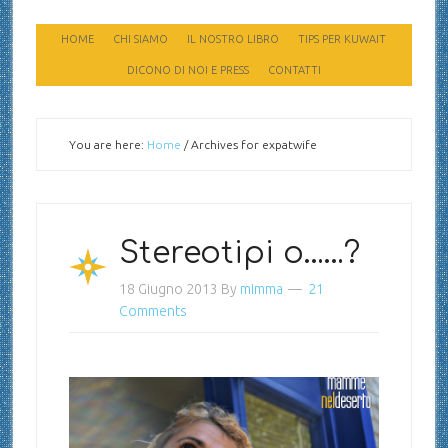
HOME
CHI SIAMO
IL NOSTRO LIBRO
TIPS PER KUWAIT
DICONO DI NOI E PRESS
CONTATTI
You are here:
Home
/
Archives for expatwife
Stereotipi o……?
18 Giugno 2013
By
mimma
21
Comments