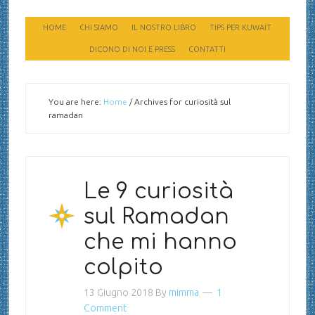
HOME
CHI SIAMO
IL NOSTRO LIBRO
TIPS PER KUWAIT
DICONO DI NOI E PRESS
CONTATTI
You are here:
Home
/
Archives for curiosità sul
ramadan
Le 9 curiosità
sul Ramadan
che mi hanno
colpito
13 Giugno 2018
By
mimma
1
Comment