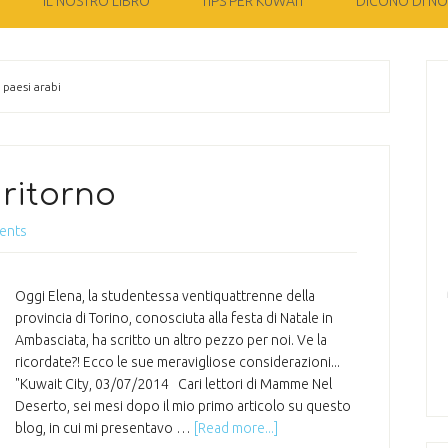
IL NOSTRO LIBRO
TIPS PER KUWAIT
DICONO DI NOI
 paesi arabi
 ritorno
ents
Oggi Elena, la studentessa ventiquattrenne della
provincia di Torino, conosciuta alla festa di Natale in
Ambasciata, ha scritto un altro pezzo per noi. Ve la
ricordate?! Ecco le sue meravigliose considerazioni...
"Kuwait City, 03/07/2014 Cari lettori di Mamme Nel
Deserto, sei mesi dopo il mio primo articolo su questo
blog, in cui mi presentavo …
[Read more...]