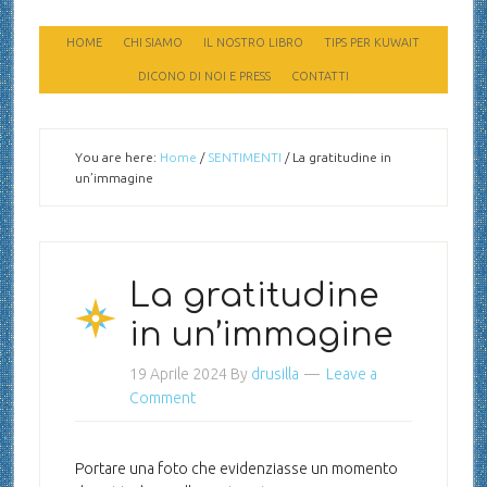
HOME
CHI SIAMO
IL NOSTRO LIBRO
TIPS PER KUWAIT
DICONO DI NOI E PRESS
CONTATTI
You are here:
Home
/
SENTIMENTI
/
La gratitudine in
un’immagine
La gratitudine
in un’immagine
19 Aprile 2024
By
drusilla
Leave a
Comment
Portare una foto che evidenziasse un momento