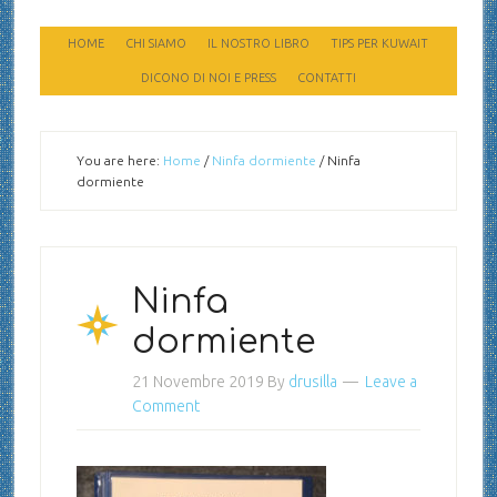
HOME
CHI SIAMO
IL NOSTRO LIBRO
TIPS PER KUWAIT
DICONO DI NOI E PRESS
CONTATTI
You are here:
Home
/
Ninfa dormiente
/
Ninfa
dormiente
Ninfa
dormiente
21 Novembre 2019
By
drusilla
Leave a
Comment