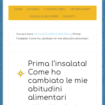
HOME
CHI SIAMO
IL NOSTRO LIBRO
TIPS PER KUWAIT
DICONO DI NOI E PRESS
CONTATTI
You are here:
Home
/
SCLEROSI MULTIPLA
/
Prima
l’insalata! Come ho cambiato le mie abitudini alimentari
Prima l’insalata!
Come ho
cambiato le mie
abitudini
alimentari