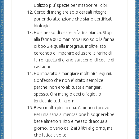
Utilizzo piu’ spezie per insaporire i cibi.
Cerco di mangiare solo cereali integrali
ponendo attenzione che siano certificati
biologici.
Ho smesso di usare la farina bianca. Stop
alla farina 00 o manitoba uso solo la farina
di tipo 2 e quella integrale. Inoltre, sto
cercando di imparare ad usare la farina di
farro, quella di grano saraceno, di ceci e di
castagne.
Ho imparato a mangiare molti piu’ legumi.
Confesso che non e’ stato semplice
perche’ non ero abituata a mangiarli
spesso. Ora mangio ceci o fagioli o
lenticchie tutti i giorni.
Bevo molta piu’ acqua. Almeno ci provo.
Per una sana alimentazione bisognerebbe
bere almeno 1 litro e mezzo di acqua al
giorno. Io vario dai 2 ai 3 litri al giorno, ma
che fatica a volte!