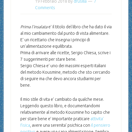
19 Febbraio 2018
By
drusilla
7
Comments
Prima l’insalata
e’ il titolo del libro che ha dato il via
al mio cambiamento dal punto di vista alimentare.
E’ un ricettario che insegna i principi di
un’alimentazione equilibrata.
Prima di arrivare alle ricette, Sergio Chiesa, scrive i
7 suggerimenti per stare bene.
Sergio Chiesa e’ uno dei massimi esperti italiani
del metodo Kousmine, metodo che sto cercando
di seguire ma che devo ancora studiarmi per
bene.
Il mio stile di vita e’ cambiato da qualche mese.
Leggendo questo libro, e documentandomi
relativamente al metodo Kousmine ho capito che
per stare bene e’ importante praticare
attivita’
fisica
, avere una serenita’ psichica con
il pensiero
positivo
e avere una sana alimentazione. Sembra