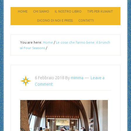
HOME
CHI SIAMO
IL NOSTRO LIBRO
TIPS PER KUWAIT
DICONO DI NOI E PRESS
CONTATTI
You are here:
Home
/
Le cose che fanno bene: il brunch
al Four Seasons
/
6 Febbraio 2018
By
mimma
Leave a
Comment