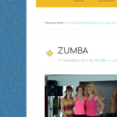
HOME
CHI SIAMO
You are here:
Home
/
L'attività fisica mi fa star be
ZUMBA
27 Novembre 2017
By
drusilla
Le