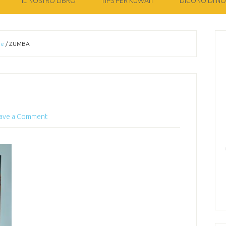
IL NOSTRO LIBRO
TIPS PER KUWAIT
DICONO DI NOI
ne
/
ZUMBA
ave a Comment