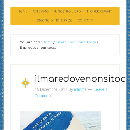
HOME
CHI SIAMO
IL NOSTRO LIBRO
TIPS PER KUWAIT
DICONO DI NOI E PRESS
CONTATTI
You are here:
Home
/
Il mare dove non si tocca
/
ilmaredovenonsitocca
ilmaredovenonsitoc
15 Dicembre 2017
By
mimma
Leave a
Comment