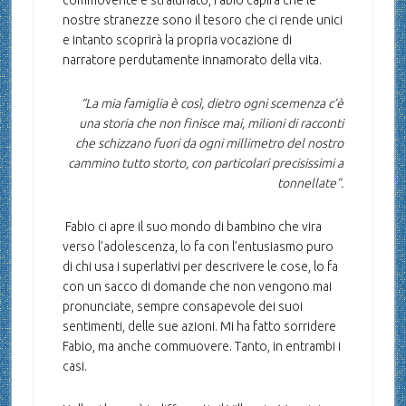
commovente e stralunato, Fabio capirà che le
nostre stranezze sono il tesoro che ci rende unici
e intanto scoprirà la propria vocazione di
narratore perdutamente innamorato della vita.
“La mia famiglia è così, dietro ogni scemenza c’è
una storia che non finisce mai, milioni di racconti
che schizzano fuori da ogni millimetro del nostro
cammino tutto storto, con particolari precisissimi a
tonnellate”.
Fabio ci apre il suo mondo di bambino che vira
verso l’adolescenza, lo fa con l’entusiasmo puro
di chi usa i superlativi per descrivere le cose, lo fa
con un sacco di domande che non vengono mai
pronunciate, sempre consapevole dei suoi
sentimenti, delle sue azioni. Mi ha fatto sorridere
Fabio, ma anche commuovere. Tanto, in entrambi i
casi.