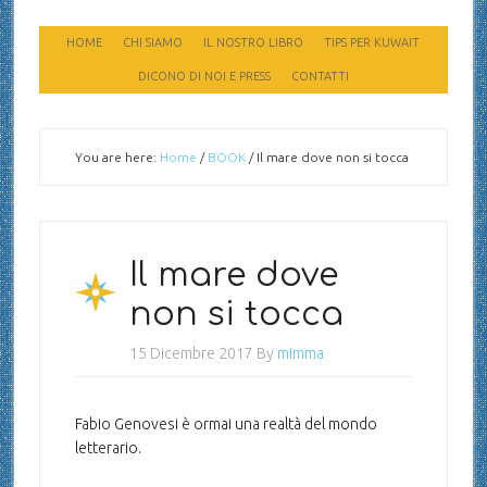
HOME
CHI SIAMO
IL NOSTRO LIBRO
TIPS PER KUWAIT
DICONO DI NOI E PRESS
CONTATTI
You are here:
Home
/
BOOK
/
Il mare dove non si tocca
Il mare dove
non si tocca
15 Dicembre 2017
By
mimma
Fabio Genovesi è ormai una realtà del mondo
letterario.