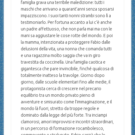
famiglia grava una terribile maledizione: tutti i
maschi che arrivano a quarant’anni senza sposarsi
impazziscono. I suoi tanti nonni strambi sono lì a
testimoniarlo. Per fortuna accanto a lui c’è anche
un padre affettuoso, che non parla mai ma con le
mani sa aggiustare le cose rotte del mondo. E poi
la mamma, intenzionata a proteggere Fabio dalle
delusioni della vita, una nonna che comanda tutti
e una ragazzina molto saggia che va in giro
travestita da coccinella. Una famiglia caotica e
gigantesca che pare invincibile, finché qualcosa di
totalmente inatteso la travolge. Giorno dopo
giorno, dalle scuole elementari fino alle medie, il
protagonista cerca di crescere nel precario
equilibrio tra un mondo privato pieno di
avventure e smisurato come l’immaginazione, e il
mondo là fuori, stretto da troppe regole e
dominato dalla legge del più forte. Tra inciampi
clamorosi, amori improvvisi e incontri straordinari,
in un percorso di formazione rocambolesco,