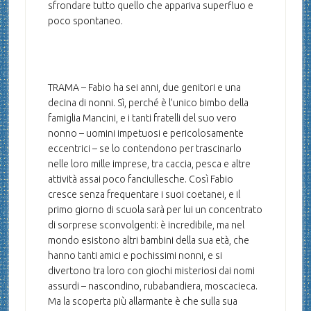
sfrondare tutto quello che appariva superfluo e
poco spontaneo.
TRAMA – Fabio ha sei anni, due genitori e una
decina di nonni. Sì, perché è l’unico bimbo della
famiglia Mancini, e i tanti fratelli del suo vero
nonno – uomini impetuosi e pericolosamente
eccentrici – se lo contendono per trascinarlo
nelle loro mille imprese, tra caccia, pesca e altre
attività assai poco fanciullesche. Così Fabio
cresce senza frequentare i suoi coetanei, e il
primo giorno di scuola sarà per lui un concentrato
di sorprese sconvolgenti: è incredibile, ma nel
mondo esistono altri bambini della sua età, che
hanno tanti amici e pochissimi nonni, e si
divertono tra loro con giochi misteriosi dai nomi
assurdi – nascondino, rubabandiera, moscacieca.
Ma la scoperta più allarmante è che sulla sua