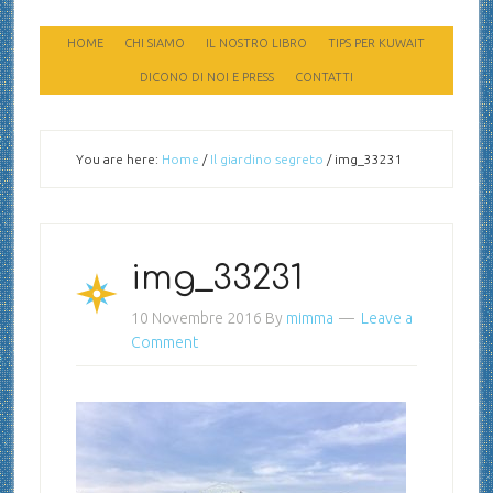
HOME
CHI SIAMO
IL NOSTRO LIBRO
TIPS PER KUWAIT
DICONO DI NOI E PRESS
CONTATTI
You are here:
Home
/
Il giardino segreto
/
img_33231
img_33231
10 Novembre 2016
By
mimma
Leave a
Comment