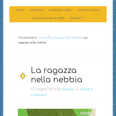
HOME
CHI SIAMO
IL NOSTRO LIBRO
TIPS PER KUWAIT
DICONO DI NOI E PRESS
CONTATTI
You are here:
Home
/
La ragazza nella nebbia
/
La
ragazza nella nebbia
La ragazza
nella nebbia
12 Giugno 2016
By
drusilla
Leave a
Comment