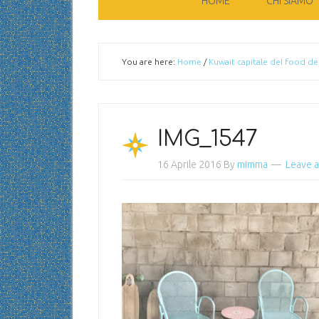
HOME
CHI SIAMO
You are here:
Home
/
Kuwait capitale del food de
IMG_1547
16 Aprile 2016
By
mimma
Leave 