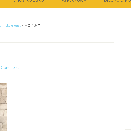
IL NOSTRO LIBRO
TIPS PER KUWAIT
DICONO DI NOI
l middle east
/
IMG_1547
a Comment