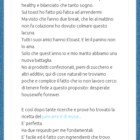
healthy e bilanciato che tanto sogno.
Sul toast ho fatto più fatica ad arrendermi.
Ma visto che fanno due break, che lei al mattino
non fa colazione ho dovuto colmare questo
lacuna.
Tutti i suoi amici hanno il toast. E lei il panino non
lo ama.
Solo che quest’anno io e mio marito abbiamo una
nuova battaglia.
No ai prodotti confezionati, pieni di zucchero e
altri additivi, qui di cose naturali ne troviamo
poche e complice il fatto che io non lavoro cerco
di tenere fede a questo proposito: desperate
housewife forewer.
E così dopo tante ricerche e prove ho trovato la
ricetta del
pancarre è di mysia
.
E’ perfetta.
Ha due requisiti per me fondamentali.
E’ facile ed è fatto con ingriendienti che trovo