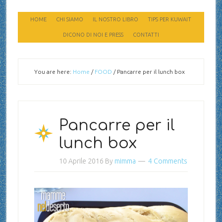
HOME
CHI SIAMO
IL NOSTRO LIBRO
TIPS PER KUWAIT
DICONO DI NOI E PRESS
CONTATTI
You are here:
Home
/
FOOD
/
Pancarre per il lunch box
Pancarre per il
lunch box
10 Aprile 2016
By
mimma
4 Comments