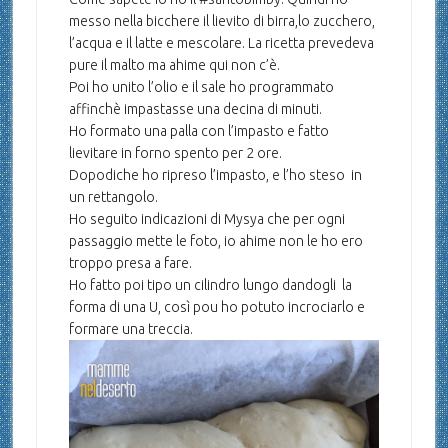
messo nella bicchere il lievito di birra,lo zucchero,
l’acqua e il latte e mescolare. La ricetta prevedeva
pure il malto ma ahime qui non c’è.
Poi ho unito l’olio e il sale ho programmato
affinchè impastasse una decina di minuti.
Ho formato una palla con l’impasto e fatto
lievitare in forno spento per 2 ore.
Dopodiche ho ripreso l’impasto, e l’ho steso in
un rettangolo.
Ho seguito indicazioni di Mysya che per ogni
passaggio mette le foto, io ahime non le ho ero
troppo presa a fare.
Ho fatto poi tipo un cilindro lungo dandogli la
forma di una U, così pou ho potuto incrociarlo e
formare una treccia.