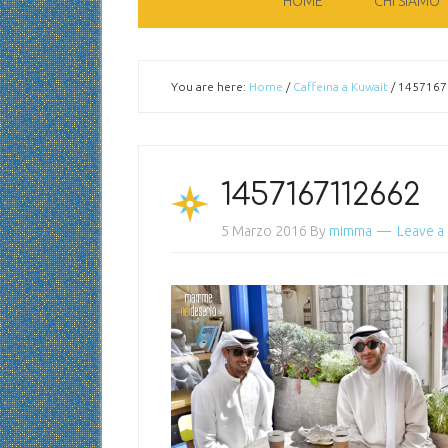
HOME
CHI SIAMO
You are here:
Home
/
Caffeina a Kuwait
/
1457167
1457167112662
5 Marzo 2016
By
mimma
Leave 