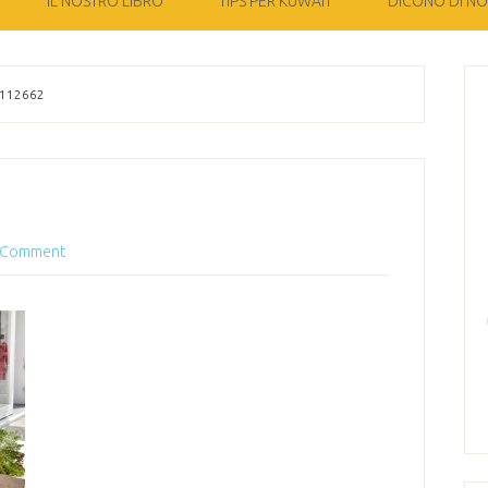
IL NOSTRO LIBRO
TIPS PER KUWAIT
DICONO DI NOI
112662
a Comment