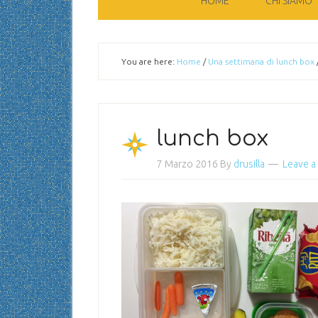
HOME
CHI SIAMO
You are here:
Home
/
Una settimana di lunch box
lunch box
7 Marzo 2016
By
drusilla
Leave 