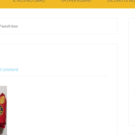
IL NOSTRO LIBRO
TIPS PER KUWAIT
DICONO DI NOI
/
lunch box
a Comment