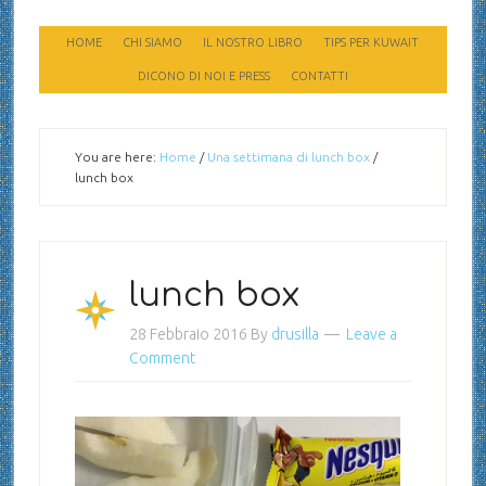
HOME
CHI SIAMO
IL NOSTRO LIBRO
TIPS PER KUWAIT
DICONO DI NOI E PRESS
CONTATTI
You are here:
Home
/
Una settimana di lunch box
/
lunch box
lunch box
28 Febbraio 2016
By
drusilla
Leave a
Comment