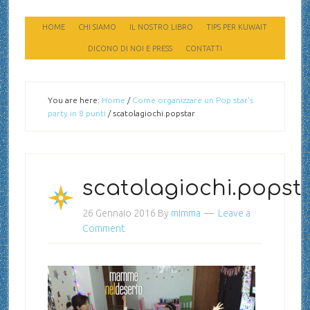
HOME
CHI SIAMO
IL NOSTRO LIBRO
TIPS PER KUWAIT
DICONO DI NOI E PRESS
CONTATTI
You are here:
Home
/
Come organizzare un Pop star's
party in 8 punti
/
scatolagiochi.popstar
scatolagiochi.popst
26 Gennaio 2016
By
mimma
Leave a
Comment