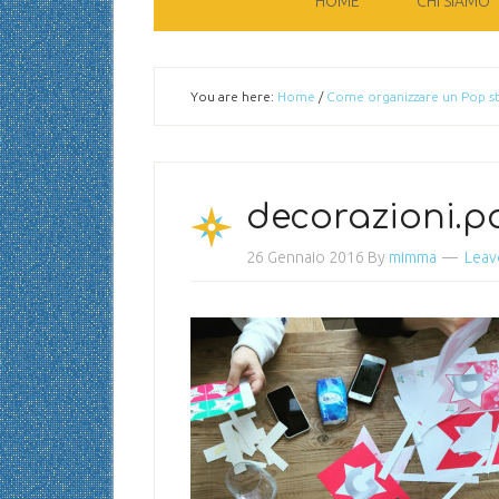
HOME
CHI SIAMO
You are here:
Home
/
Come organizzare un Pop sta
decorazioni.p
26 Gennaio 2016
By
mimma
Leav