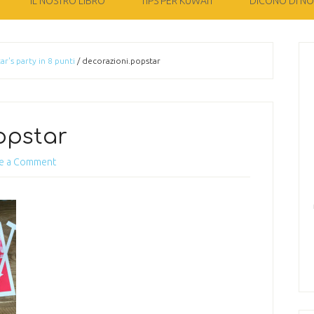
IL NOSTRO LIBRO
TIPS PER KUWAIT
DICONO DI NOI
r's party in 8 punti
/
decorazioni.popstar
opstar
e a Comment