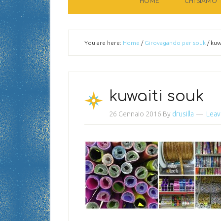
HOME
CHI SIAMO
You are here:
Home
/
Girovagando per souk
/
kuwa
kuwaiti souk
26 Gennaio 2016
By
drusilla
Leav