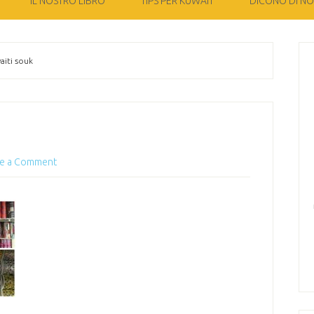
IL NOSTRO LIBRO
TIPS PER KUWAIT
DICONO DI NOI
iti souk
e a Comment