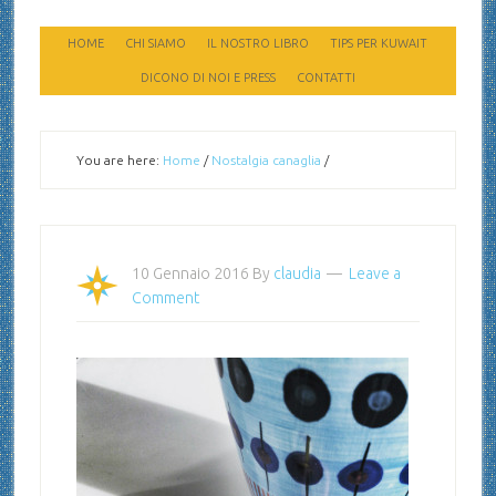
HOME
CHI SIAMO
IL NOSTRO LIBRO
TIPS PER KUWAIT
DICONO DI NOI E PRESS
CONTATTI
You are here:
Home
/
Nostalgia canaglia
/
10 Gennaio 2016
By
claudia
Leave a
Comment