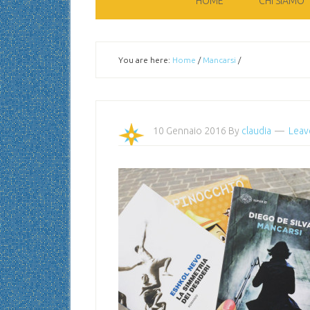
HOME
CHI SIAMO
You are here:
Home
/
Mancarsi
/
10 Gennaio 2016
By
claudia
Leav