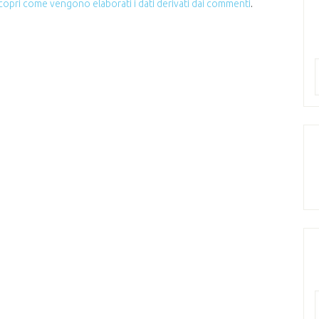
copri come vengono elaborati i dati derivati dai commenti
.