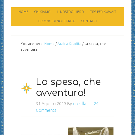
HOME
CHI SIAMO
IL NOSTRO LIBRO
TIPS PER KUWAIT
DICONO DI NOI E PRESS
CONTATTI
You are here:
Home
/
Arabia Saudita
/
La spesa, che
avventura!
La spesa, che
avventura!
31 Agosto 2015
By
drusilla
24
Comments