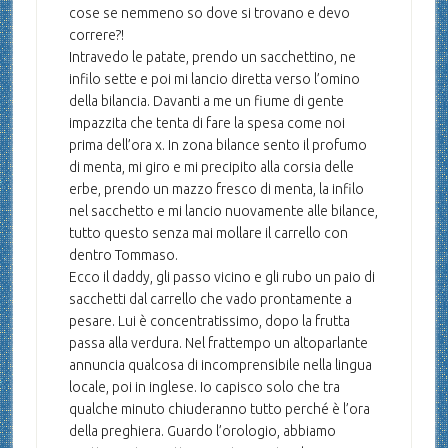
cose se nemmeno so dove si trovano e devo
correre?!
Intravedo le patate, prendo un sacchettino, ne
infilo sette e poi mi lancio diretta verso l’omino
della bilancia. Davanti a me un fiume di gente
impazzita che tenta di fare la spesa come noi
prima dell’ora x. In zona bilance sento il profumo
di menta, mi giro e mi precipito alla corsia delle
erbe, prendo un mazzo fresco di menta, la infilo
nel sacchetto e mi lancio nuovamente alle bilance,
tutto questo senza mai mollare il carrello con
dentro Tommaso.
Ecco il daddy, gli passo vicino e gli rubo un paio di
sacchetti dal carrello che vado prontamente a
pesare. Lui è concentratissimo, dopo la frutta
passa alla verdura. Nel frattempo un altoparlante
annuncia qualcosa di incomprensibile nella lingua
locale, poi in inglese. Io capisco solo che tra
qualche minuto chiuderanno tutto perché è l’ora
della preghiera. Guardo l’orologio, abbiamo