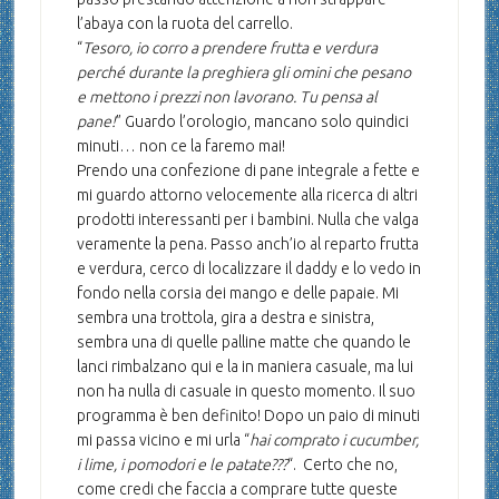
l’abaya con la ruota del carrello.
“
Tesoro, io corro a prendere frutta e verdura
perché durante la preghiera gli omini che pesano
e mettono i prezzi non lavorano. Tu pensa al
pane!
” Guardo l’orologio, mancano solo quindici
minuti… non ce la faremo mai!
Prendo una confezione di pane integrale a fette e
mi guardo attorno velocemente alla ricerca di altri
prodotti interessanti per i bambini. Nulla che valga
veramente la pena. Passo anch’io al reparto frutta
e verdura, cerco di localizzare il daddy e lo vedo in
fondo nella corsia dei mango e delle papaie. Mi
sembra una trottola, gira a destra e sinistra,
sembra una di quelle palline matte che quando le
lanci rimbalzano qui e la in maniera casuale, ma lui
non ha nulla di casuale in questo momento. Il suo
programma è ben definito! Dopo un paio di minuti
mi passa vicino e mi urla “
hai comprato i cucumber,
i lime, i pomodori e le patate???
“. Certo che no,
come credi che faccia a comprare tutte queste