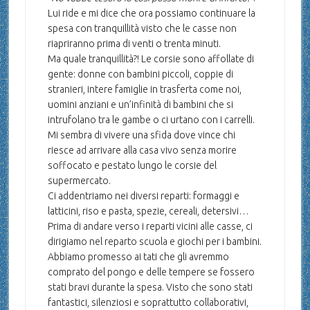
Lui ride e mi dice che ora possiamo continuare la
spesa con tranquillità visto che le casse non
riapriranno prima di venti o trenta minuti.
Ma quale tranquillità?! Le corsie sono affollate di
gente: donne con bambini piccoli, coppie di
stranieri, intere famiglie in trasferta come noi,
uomini anziani e un’infinità di bambini che si
intrufolano tra le gambe o ci urtano con i carrelli.
Mi sembra di vivere una sfida dove vince chi
riesce ad arrivare alla casa vivo senza morire
soffocato e pestato lungo le corsie del
supermercato.
Ci addentriamo nei diversi reparti: formaggi e
latticini, riso e pasta, spezie, cereali, detersivi…
Prima di andare verso i reparti vicini alle casse, ci
dirigiamo nel reparto scuola e giochi per i bambini.
Abbiamo promesso ai tati che gli avremmo
comprato del pongo e delle tempere se fossero
stati bravi durante la spesa. Visto che sono stati
fantastici, silenziosi e soprattutto collaborativi,