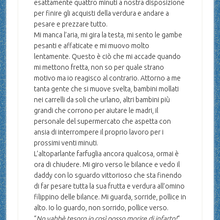
esattamente quattro minuti a nostra disposizione
per finire gli acquisti della verdura e andare a
pesare e prezzare tutto.
Mi manca l’aria, mi gira la testa, mi sento le gambe
pesanti e affaticate e mi muovo molto
lentamente. Questo è ciò che mi accade quando
mi mettono fretta, non so per quale strano
motivo ma io reagisco al contrario. Attorno a me
tanta gente che si muove svelta, bambini mollati
nei carrelli da soli che urlano, altri bambini più
grandi che corrono per aiutare le madri, il
personale del supermercato che aspetta con
ansia di interrompere il proprio lavoro per i
prossimi venti minuti.
L’altoparlante farfuglia ancora qualcosa, ormai è
ora di chiudere. Mi giro verso le bilance e vedo il
daddy con lo sguardo vittorioso che sta finendo
di far pesare tutta la sua frutta e verdura all’omino
filippino delle bilance. Mi guarda, sorride, pollice in
alto. Io lo guardo, non sorrido, pollice verso.
“
No vabbè tesoro io così posso morire di infarto!
“.