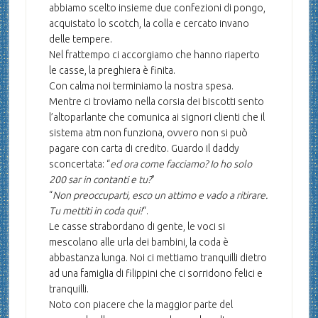
abbiamo scelto insieme due confezioni di pongo,
acquistato lo scotch, la colla e cercato invano
delle tempere.
Nel frattempo ci accorgiamo che hanno riaperto
le casse, la preghiera è finita.
Con calma noi terminiamo la nostra spesa.
Mentre ci troviamo nella corsia dei biscotti sento
l’altoparlante che comunica ai signori clienti che il
sistema atm non funziona, ovvero non si può
pagare con carta di credito. Guardo il daddy
sconcertata: “
ed ora come facciamo? Io ho solo
200 sar in contanti e tu?
”
“
Non preoccuparti, esco un attimo e vado a ritirare.
Tu mettiti in coda qui!
“.
Le casse strabordano di gente, le voci si
mescolano alle urla dei bambini, la coda è
abbastanza lunga. Noi ci mettiamo tranquilli dietro
ad una famiglia di filippini che ci sorridono felici e
tranquilli.
Noto con piacere che la maggior parte del