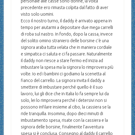
personale alle casse sono donne, la volta
precedente ero rimasta colpita dal fatto di aver
visto solo uomini.
Ecco il nostro turno, il daddy è arrivato appena in
tempo per aiutarmi a depositare due mega carrelli
di roba sul nastro. In fondo, dopo la cassa, invece
del solito omino straniero delle borsine c’è una
signora araba tutta velata che in maniera cordiale
e simpatica ci saluta e ci fa passare. Naturalmente
il daddy non riesce a stare fermo ed inizia ad
imbustare la spesa ma la signora lo rimprovera più
volte. Io ed i bambini ci godiamo la scenetta al
fianco del carrello. La signora invita il daddy a
smettere di imbustare perché quello è il suo
lavoro, lui gli dice che in Italia lo fa sempre lui da
solo, lei lo rimprovera perché i detersivi non si
possono infilare insieme al cibo, la cassiera se la
ride tranquilla. Insomma, dopo dieci minuti di
imbustamento spesa, risate con la cassiera e la
signora delle borsine, finalmente l’avventura
spesa si è conclusa. Consegno al daddy il carrello