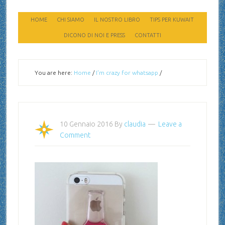
HOME
CHI SIAMO
IL NOSTRO LIBRO
TIPS PER KUWAIT
DICONO DI NOI E PRESS
CONTATTI
You are here:
Home
/
I'm crazy for whatsapp
/
10 Gennaio 2016
By
claudia
Leave a
Comment