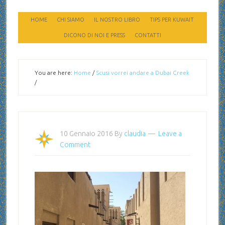
HOME
CHI SIAMO
IL NOSTRO LIBRO
TIPS PER KUWAIT
DICONO DI NOI E PRESS
CONTATTI
You are here:
Home
/
Scusi vorrei andare a Dubai Creek
/
10 Gennaio 2016
By
claudia
Leave a
Comment