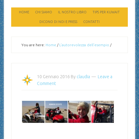
HOME
CHI SIAMO
IL NOSTRO LIBRO
TIPS PER KUWAIT
DICONO DI NOI E PRESS
CONTATTI
You are here:
Home
/
L'autorevolezza dell'esempio
/
10 Gennaio 2016
By
claudia
Leave a
Comment