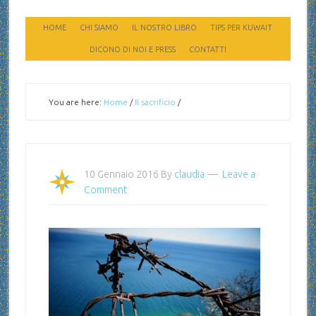
HOME
CHI SIAMO
IL NOSTRO LIBRO
TIPS PER KUWAIT
DICONO DI NOI E PRESS
CONTATTI
You are here:
Home
/
Il sacrificio
/
10 Gennaio 2016
By
claudia
Leave a
Comment