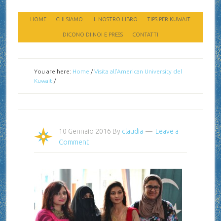
HOME
CHI SIAMO
IL NOSTRO LIBRO
TIPS PER KUWAIT
DICONO DI NOI E PRESS
CONTATTI
You are here:
Home
/
Visita all'American University del
Kuwait
/
10 Gennaio 2016
By
claudia
Leave a
Comment