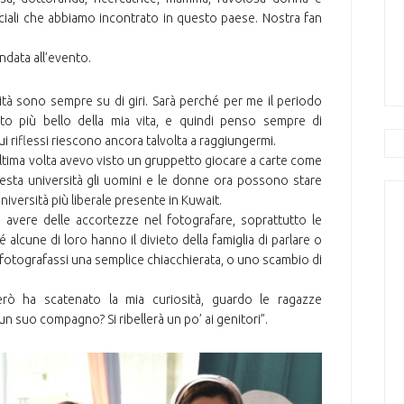
eciali che abbiamo incontrato in questo paese. Nostra fan
ndata all’evento.
sità sono sempre su di giri. Sarà perché per me il periodo
ento più bello della mia vita, e quindi penso sempre di
ui riflessi riescono ancora talvolta a raggiungermi.
ultima volta avevo visto un gruppetto giocare a carte come
questa università gli uomini e le donne ora possono stare
’università più liberale presente in Kuwait.
avere delle accortezze nel fotografare, soprattutto le
 alcune di loro hanno il divieto della famiglia di parlare o
io fotografassi una semplice chiacchierata, o uno scambio di
rò ha scatenato la mia curiosità, guardo le ragazze
un suo compagno? Si ribellerà un po’ ai genitori”.