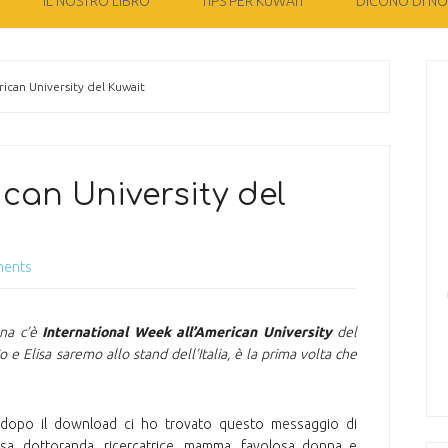
IL NOSTRO LIBRO
TIPS PER KUWAIT
DICONO DI NOI
rican University del Kuwait
ican University del
ments
na c’è
International Week all’American University
del
o e Elisa saremo allo stand dell’Italia, è la prima volta che
 dopo il download ci ho trovato questo messaggio di
sa, dottoranda, ricercatrice, mamma, favolosa donna e