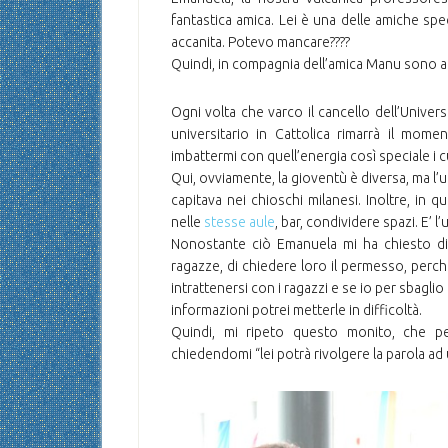
fantastica amica. Lei è una delle amiche sp
accanita. Potevo mancare????
Quindi, in compagnia dell’amica Manu sono a
Ogni volta che varco il cancello dell’Univer
universitario in Cattolica rimarrà il mom
imbattermi con quell’energia così speciale i c
Qui, ovviamente, la gioventù è diversa, ma l’
capitava nei chioschi milanesi. Inoltre, in 
nelle
stesse aule
, bar, condividere spazi. E’ l
Nonostante ciò Emanuela mi ha chiesto di 
ragazze, di chiedere loro il permesso, perché
intrattenersi con i ragazzi e se io per sbagl
informazioni potrei metterle in difficoltà.
Quindi, mi ripeto questo monito, che pe
chiedendomi “lei potrà rivolgere la parola ad 