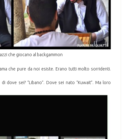
gazzi che giocano al backgammon
ama che pure da noi esiste. Erano tutti molto sorridenti.
ro di dove sei? “Libano”. Dove sei nato “Kuwait”. Ma loro