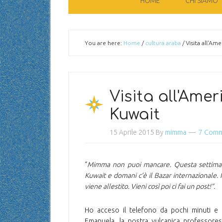
HOME
CHI SIAMO
You are here:
Home
/
cultura araba
/
Visita all'Ame
Visita all'Amer
Kuwait
15 Aprile 2015
By
mimma
7 Com
“
Mimma non puoi mancare. Questa settima
Kuwait e domani c’è il Bazar internazionale. I
viene allestito. Vieni così poi ci fai un post!”.
Ho acceso il telefono da pochi minuti e
Emanuela, la nostra vulcanica professores