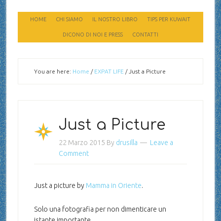
HOME
CHI SIAMO
IL NOSTRO LIBRO
TIPS PER KUWAIT
DICONO DI NOI E PRESS
CONTATTI
You are here:
Home
/
EXPAT LIFE
/
Just a Picture
Just a Picture
22 Marzo 2015
By
drusilla
Leave a
Comment
Just a picture by
Mamma in Oriente
.
Solo una fotografia per non dimenticare un
istante importante.