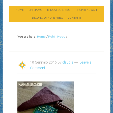
HOME
CHI SIAMO
IL NOSTRO LIBRO
TIPS PER KUWAIT
DICONO DI NOI E PRESS
CONTATTI
You are here:
Home
/
Robin Hood
/
10 Gennaio 2016
By
claudia
Leave a
Comment