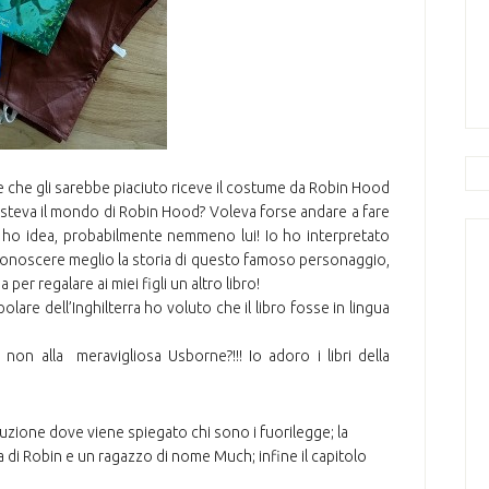
che gli sarebbe piaciuto riceve il costume da Robin Hood
steva il mondo di Robin Hood? Voleva forse andare a fare
 ho idea, probabilmente nemmeno lui! Io ho interpretato
 conoscere meglio la storia di questo famoso personaggio,
per regalare ai miei figli un altro libro!
re dell’Inghilterra ho voluto che il libro fosse in lingua
non alla meravigliosa Usborne?!!! Io adoro i libri della
roduzione dove viene spiegato chi sono i fuorilegge; la
ia di Robin e un ragazzo di nome Much; infine il capitolo