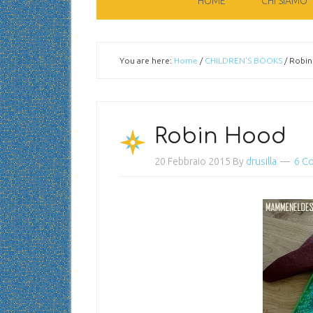
HOME
CHI SIAMO
You are here:
Home
/
CHILDREN'S BOOKS
/
Robin
Robin Hood
20 Febbraio 2015
By
drusilla
6 C