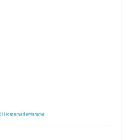
ro di HomemadeMamma