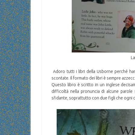
La
Adoro tutti i libri della Usborne perché han
scontate. Il formato dei libri è sempre azz
Questo libro è scritto in un inglese decisam
difficoltà nella pronuncia di alcune parol
sfidante, soprattutto con due figli che ogni