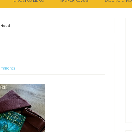
IL NOSTRO LIBRO
TIPS PER KUWAIT
DICONO DI NOI
 Hood
omments