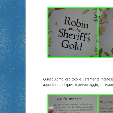
Quest’ultimo capitolo è veramente interessa
apparizione di questo personaggio, chi erano i