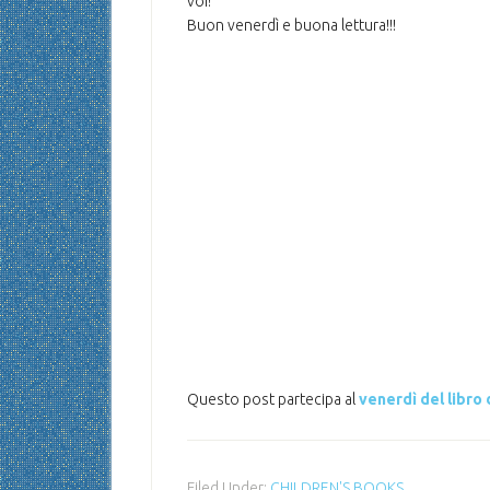
voi!
Buon venerdì e buona lettura!!!
Questo post partecipa al
venerdì del lib
Filed Under:
CHILDREN'S BOOKS