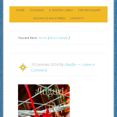
HOME
CHI SIAMO
IL NOSTRO LIBRO
TIPS PER KUWAIT
DICONO DI NOI E PRESS
CONTATTI
You are here:
Home
/
Buon Natale
/
10 Gennaio 2016
By
claudia
Leave a
Comment