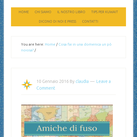
HOME
CHI SIAMO
IL NOSTRO LIBRO
TIPS PER KUWAIT
DICONO DI NOI E PRESS
CONTATTI
You are here:
Home
/
Cosa fai in una domenica un pò
noiosa?
/
10 Gennaio 2016
By
claudia
Leave a
Comment