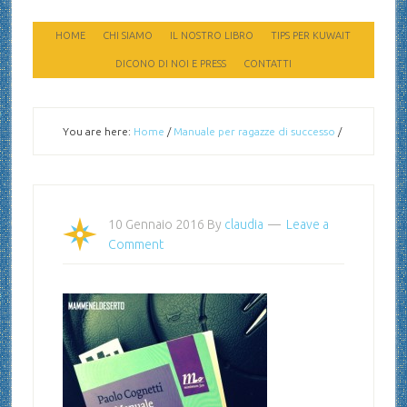
HOME
CHI SIAMO
IL NOSTRO LIBRO
TIPS PER KUWAIT
DICONO DI NOI E PRESS
CONTATTI
You are here:
Home
/
Manuale per ragazze di successo
/
10 Gennaio 2016
By
claudia
Leave a
Comment