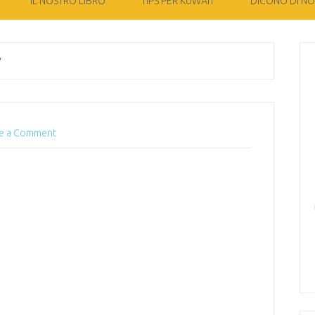
IL NOSTRO LIBRO
TIPS PER KUWAIT
DICONO DI NOI
/
e a Comment