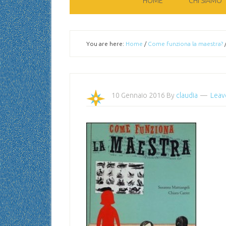
HOME
CHI SIAMO
You are here:
Home
/
Come funziona la maestra?
10 Gennaio 2016
By
claudia
Leav