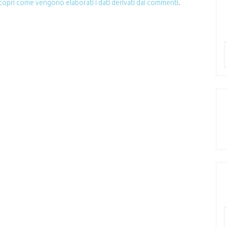
copri come vengono elaborati i dati derivati dai commenti
.