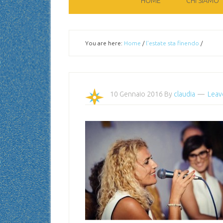
HOME
CHI SIAMO
You are here:
Home
/
l'estate sta finendo
/
10 Gennaio 2016
By
claudia
Leav